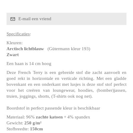
Specificaties
:
Kleuren:
Arctisch lichtblauw
(Gütermann kleur 193)
Zwart
Een haan is 14 cm hoog
Deze French Terry is een gebreide stof die zacht aanvoelt en
goed rekt in horizontale en verticale richting. Met een gladde
bovenkant en een onderkant met lusjes is deze stof stof perfect
voor het creëren van loungewear, hoodies, (bomber)jassen,
truien, joggings, shorts, (T-shirts ook nog net).
Boordstof in perfect passende kleur is beschikbaar
Materiaal: 96%
zachte katoen
+ 4% spandex
Gewicht:
250 g/m²
Stofbreedte:
150cm