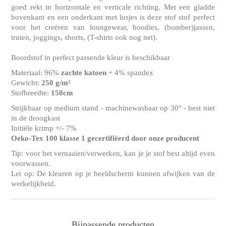
goed rekt in horizontale en verticale richting. Met een gladde
bovenkant en een onderkant met lusjes is deze stof stof perfect
voor het creëren van loungewear, hoodies, (bomber)jassen,
truien, joggings, shorts, (T-shirts ook nog net).
Boordstof in perfect passende kleur is beschikbaar
Materiaal: 96%
zachte katoen
+ 4% spandex
Gewicht:
250 g/m²
Stofbreedte:
150cm
Strijkbaar op medium stand - machinewasbaar op 30° - best niet
in de droogkast
Initiële krimp +/- 7%
Oeko-Tex 100 klasse 1 gecertifiëerd door onze producent
Tip: voor het vernaaien/verwerken, kan je je stof best altijd even
voorwassen.
Let op: De kleuren op je beeldscherm kunnen afwijken van de
werkelijkheid.
Bijpassende producten